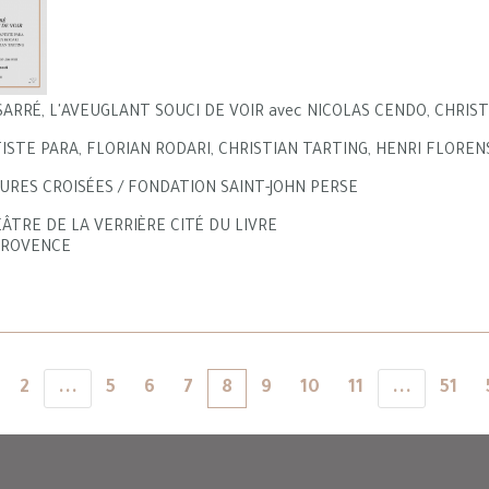
SARRÉ, L'AVEUGLANT SOUCI DE VOIR avec NICOLAS CENDO, CHRIST
ISTE PARA, FLORIAN RODARI, CHRISTIAN TARTING, HENRI FLOREN
TURES CROISÉES / FONDATION SAINT-JOHN PERSE
ÂTRE DE LA VERRIÈRE CITÉ DU LIVRE
 PROVENCE
2
...
5
6
7
8
9
10
11
...
51