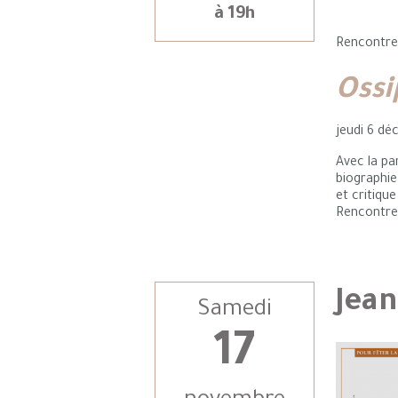
à 19h
Rencontr
Oss
jeudi 6 d
Avec la pa
biographi
et critique 
Rencontr
Jean
Samedi
17