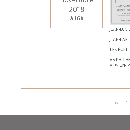
novembre
2018
à 16h
JEAN-LUC 
JEAN-BAPT
LES ÉCRI
AMPHITHÉ
AI X- EN-
«
1