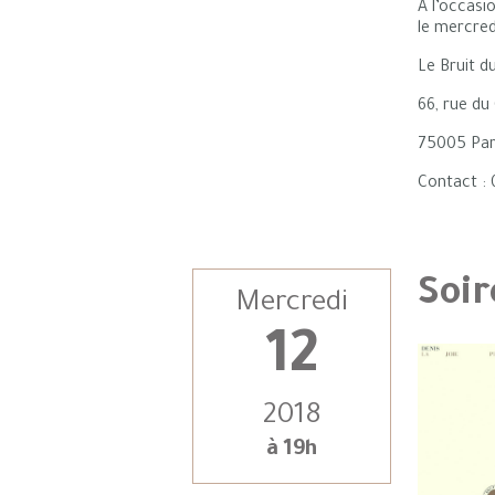
À l’occasi
le mercred
Le Bruit d
66, rue du
75005 Par
Contact : 
Soir
Mercredi
12
2018
à 19h