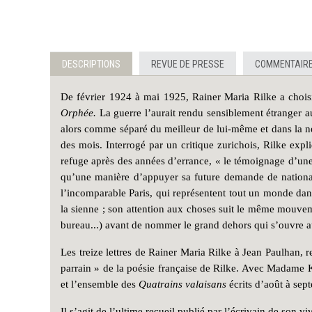
DESCRIPTIONS
REVUE DE PRESSE
COMMENTAIRE
De février 1924 à mai 1925, Rainer Maria Rilke a choisi
Orphée.
La guerre l’aurait rendu sensiblement étranger
alors comme séparé du meilleur de lui-même et dans la 
des mois. Interrogé par un critique zurichois, Rilke expli
refuge après des années d’errance, « le témoignage d’une 
qu’une manière d’appuyer sa future demande de nationalit
l’incomparable Paris, qui représentent tout un monde da
la sienne ; son attention aux choses suit le même mouvem
bureau...) avant de nommer le grand dehors qui s’ouvre au
Les treize lettres de Rainer Maria Rilke à Jean Paulhan, 
parrain » de la poésie française de Rilke. Avec Madame Kl
et l’ensemble des
Quatrains valaisans
écrits d’août à se
Il s’agit de l’ultime recueil publié par l’écrivain de son vi