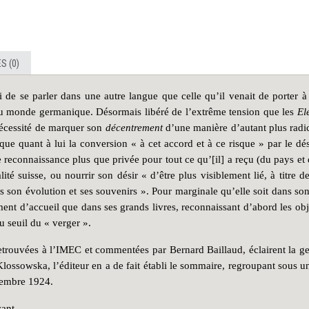
S (0)
 de se parler dans une autre langue que celle qu’il venait de porter à
 au monde germanique. Désormais libéré de l’extrême tension que les
El
nécessité de marquer son
décentrement
d’une manière d’autant plus radic
que quant à lui la conversion « à cet accord et à ce risque » par le dési
reconnaissance plus que privée pour tout ce qu’[il] a reçu (du pays et d
é suisse, ou nourrir son désir « d’être plus visiblement lié, à titre d
ns
son évolution et ses souvenirs ». Pour marginale qu’elle soit dans so
ent d’accueil que dans ses grands livres, reconnaissant d’abord les obj
 seuil du « verger ».
retrouvées à l’IMEC et commentées par Bernard Baillaud, éclairent la ge
ossowska, l’éditeur en a de fait établi le sommaire, regroupant sous un
ptembre 1924.
vant.