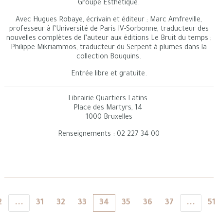
Groupe Esthétique.
Avec Hugues Robaye, écrivain et éditeur ; Marc Amfreville,
professeur à l’Université de Paris IV-Sorbonne, traducteur des
nouvelles complètes de l’auteur aux éditions Le Bruit du temps ;
Philippe Mikriammos, traducteur du Serpent à plumes dans la
collection Bouquins.
Entrée libre et gratuite.
Librairie Quartiers Latins
Place des Martyrs, 14
1000 Bruxelles
Renseignements : 02 227 34 00
2
...
31
32
33
34
35
36
37
...
51