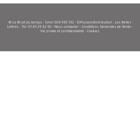
© Le Bruit du temps - Siren 504 585 332 - Diffusion/distribution : Les Belles
Lettres - Tel. 01 43 29 62 50 -
Nous contacter
-
Conditions Générales de Vente
-
Vie privée et confidentialité - Cookies