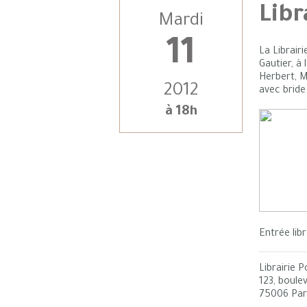
Libr
Mardi
11
La Librair
Gautier, à
Herbert, M
2012
avec bride
à 18h
Entrée libr
Librairie 
123, boule
75006 Par