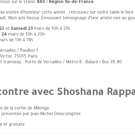
-nous sur le stand
K83
/
Région Île-de-France
e invitée d'honneur cette année : retrouvez sur notre table le livre 
ult, Mon ami Vassia. Émouvant témoignage d’une amitié née au goul
22
et
Samedi 23
mars de 10h à 21h
 24
mars de 10h à 20h
ars de 13h à 19h
rsailles / Pavillon 1
Victor, 75015 Paris
t tramway : Porte de Versailles / Métro 8 : Balard / Bus 39, 80
contre avec Shoshana Rapp
on de la sortie de Milonga.
e présentée par Jean-Michel Delacomptée.
e et gratuite.