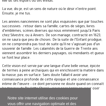
elle dit ses espoirs ou ses ennuis.
La vue, dis-je, est un sens de nature où le désir n’entre point.
Ensuite, je me tus.
Les années nancéennes ne sont plus esquissées que par touches
successives : retour dans sa famille, cartes de sièges, livres
d’emblèmes, scènes diverses qui nous emmènent jusqu’à Paris
chez Silvestre, ou à Anvers. De son mariage, contracté en 1623,
on ne saura que peu de choses. De la suite de l’Enfant prodigue,
on ne comprendra pas tout de suite qu’il ne s’agissait pas d’un
souvenir de famille. Les calamités de la Guerre de Trente ans
viennent assombrir les derniers paysages, où mendiants et gueux
se font leur place.
Cette vision est servie par une langue d’une belle venue, épicée
de termes à peine archaïques qui en enrichissent la matière dans
la masse, pas en surface. Sans doute fallait-il avoir une
connaissance profonde de cette époque et une connaissance
intime de l’œuvre – ce dont personne ne doute quand on connaît
les travaux de Paulette Choné – pour oser écrire ça, pour oser
dire et voir comme un graveur du dix-septième siècle.
Notre site internet utilise des cookies pour
Fortitou
vous offrir une navigation optimale et des