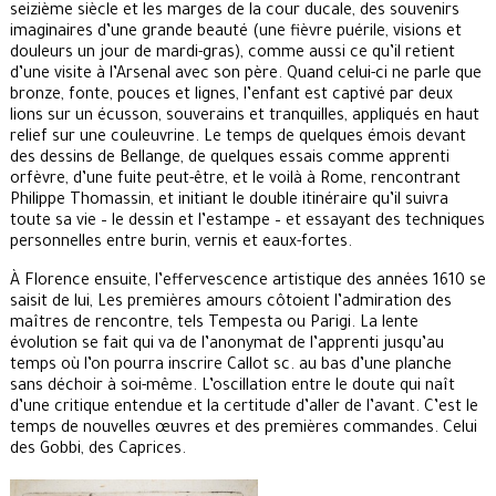
seizième siècle et les marges de la cour ducale, des souvenirs
imaginaires d’une grande beauté (une fièvre puérile, visions et
douleurs un jour de mardi-gras), comme aussi ce qu’il retient
d’une visite à l’Arsenal avec son père. Quand celui-ci ne parle que
bronze, fonte, pouces et lignes, l’enfant est captivé par deux
lions sur un écusson, souverains et tranquilles, appliqués en haut
relief sur une couleuvrine. Le temps de quelques émois devant
des dessins de Bellange, de quelques essais comme apprenti
orfèvre, d’une fuite peut-être, et le voilà à Rome, rencontrant
Philippe Thomassin, et initiant le double itinéraire qu’il suivra
toute sa vie – le dessin et l’estampe – et essayant des techniques
personnelles entre burin, vernis et eaux-fortes.
À Florence ensuite, l’effervescence artistique des années 1610 se
saisit de lui, Les premières amours côtoient l’admiration des
maîtres de rencontre, tels Tempesta ou Parigi. La lente
évolution se fait qui va de l’anonymat de l’apprenti jusqu’au
temps où l’on pourra inscrire Callot sc. au bas d’une planche
sans déchoir à soi-même. L’oscillation entre le doute qui naît
d’une critique entendue et la certitude d’aller de l’avant. C’est le
temps de nouvelles œuvres et des premières commandes. Celui
des Gobbi, des Caprices.