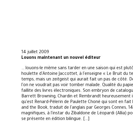
14 juillet 2009
Louons maintenant un nouvel éditeur
… louons-le même sans tarder en une saison qui est plutôt 
houlette d'Antoine Jaccottet, à l'enseigne « Le Bruit du te
temps, mais un zeitgeist qui aurait fait un pas de côté.
l'on ne voudrait pas voir tomber malade. Qualité du papie
faillite des livres électroniques. Son embryon de catalogue 
Barrett Browning, Chardin et Rembrandt heureusement ill
qu'est Renard-Pèlerin de Paulette Choné qui sont en fait 
and the Book, traduit de l'anglais par Georges Connes, 1
magnifiques, à l'instar du Zibaldone de Léopardi (Allia) p
se présente en édition bilingue. […]
Pierre