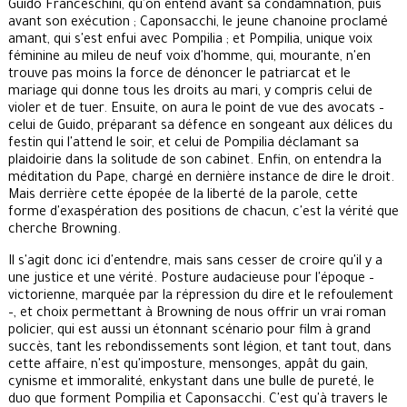
Guido Franceschini, qu'on entend avant sa condamnation, puis
avant son exécution ; Caponsacchi, le jeune chanoine proclamé
amant, qui s'est enfui avec Pompilia ; et Pompilia, unique voix
féminine au mileu de neuf voix d'homme, qui, mourante, n'en
trouve pas moins la force de dénoncer le patriarcat et le
mariage qui donne tous les droits au mari, y compris celui de
violer et de tuer. Ensuite, on aura le point de vue des avocats –
celui de Guido, préparant sa défence en songeant aux délices du
festin qui l'attend le soir, et celui de Pompilia déclamant sa
plaidoirie dans la solitude de son cabinet. Enfin, on entendra la
méditation du Pape, chargé en dernière instance de dire le droit.
Mais derrière cette épopée de la liberté de la parole, cette
forme d'exaspération des positions de chacun, c'est la vérité que
cherche Browning.
Il s'agit donc ici d'entendre, mais sans cesser de croire qu'il y a
une justice et une vérité. Posture audacieuse pour l'époque –
victorienne, marquée par la répression du dire et le refoulement
–, et choix permettant à Browning de nous offrir un vrai roman
policier, qui est aussi un étonnant scénario pour film à grand
succès, tant les rebondissements sont légion, et tant tout, dans
cette affaire, n'est qu'imposture, mensonges, appât du gain,
cynisme et immoralité, enkystant dans une bulle de pureté, le
duo que forment Pompilia et Caponsacchi. C'est qu'à travers le