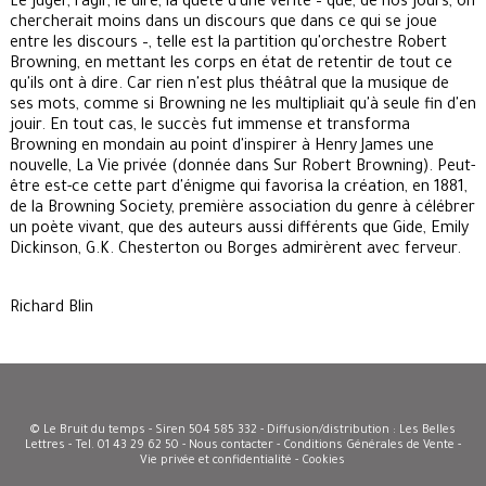
Le juger, l'agir, le dire, la quête d'une vérité – que, de nos jours, on
chercherait moins dans un discours que dans ce qui se joue
entre les discours –, telle est la partition qu'orchestre Robert
Browning, en mettant les corps en état de retentir de tout ce
qu'ils ont à dire. Car rien n'est plus théâtral que la musique de
ses mots, comme si Browning ne les multipliait qu'à seule fin d'en
jouir. En tout cas, le succès fut immense et transforma
Browning en mondain au point d'inspirer à Henry James une
nouvelle, La Vie privée (donnée dans Sur Robert Browning). Peut-
être est-ce cette part d'énigme qui favorisa la création, en 1881,
de la Browning Society, première association du genre à célébrer
un poète vivant, que des auteurs aussi différents que Gide, Emily
Dickinson, G.K. Chesterton ou Borges admirèrent avec ferveur.
Richard Blin
© Le Bruit du temps - Siren 504 585 332 - Diffusion/distribution : Les Belles
Lettres - Tel. 01 43 29 62 50 -
Nous contacter
-
Conditions Générales de Vente
-
Vie privée et confidentialité - Cookies