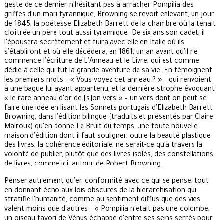
geste de ce dernier n'hésitant pas à arracher Pompilia des
griffes d'un mari tyrannique, Browning se revoit enlevant, un jour
de 1845, la poétesse Elizabeth Barrett de la chambre où la tenait
cloîtrée un père tout aussi tyrannique. De six ans son cadet, il
l'épousera secrètement et fuira avec elle en Italie où ils
s'établiront et où elle décédera, en 1861, un an avant qu'il ne
commence l'écriture de L'Anneau et le Livre, qui est comme
dédié à celle qui fut la grande aventure de sa vie. En témoignent
les premiers mots – « Vous voyez cet anneau ? » – qui renvoient
à une bague lui ayant appartenu, et la dernière strophe évoquant
« le rare anneau d'or de [s]on vers » – un vers dont on peut se
faire une idée en lisant les Sonnets portugais d'Elizabeth Barrett
Browning, dans l'édition bilingue (traduits et présentés par Claire
Malroux) qu'en donne Le Bruit du temps, une toute nouvelle
maison d'édition dont il faut souligner, outre la beauté plastique
des livres, la cohérence éditoriale, ne serait-ce qu'à travers la
volonté de publier, plutôt que des livres isolés, des constellations
de livres, comme ici, autour de Robert Browning.
Penser autrement qu'en conformité avec ce qui se pense, tout
en donnant écho aux lois obscures de la hiérarchisation qui
stratifie l'humanité, comme au sentiment diffus que des vies
valent moins que d'autres – « Pompilia n'était pas une colombe,
un oiseau favori de Vénus échappé d'entre ses seins serrés pour