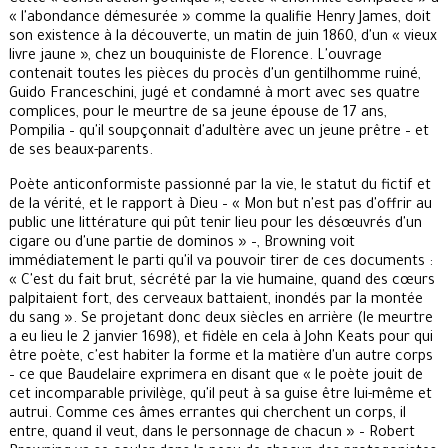
« l'abondance démesurée » comme la qualifie Henry James, doit
son existence à la découverte, un matin de juin 1860, d'un « vieux
livre jaune », chez un bouquiniste de Florence. L'ouvrage
contenait toutes les pièces du procès d'un gentilhomme ruiné,
Guido Franceschini, jugé et condamné à mort avec ses quatre
complices, pour le meurtre de sa jeune épouse de 17 ans,
Pompilia – qu'il soupçonnait d'adultère avec un jeune prêtre – et
de ses beaux-parents.
Poète anticonformiste passionné par la vie, le statut du fictif et
de la vérité, et le rapport à Dieu – « Mon but n'est pas d'offrir au
public une littérature qui pût tenir lieu pour les désœuvrés d'un
cigare ou d'une partie de dominos » –, Browning voit
immédiatement le parti qu'il va pouvoir tirer de ces documents :
« C'est du fait brut, sécrété par la vie humaine, quand des cœurs
palpitaient fort, des cerveaux battaient, inondés par la montée
du sang ». Se projetant donc deux siècles en arrière (le meurtre
a eu lieu le 2 janvier 1698), et fidèle en cela à John Keats pour qui
être poète, c'est habiter la forme et la matière d'un autre corps
– ce que Baudelaire exprimera en disant que « le poète jouit de
cet incomparable privilège, qu'il peut à sa guise être lui-même et
autrui. Comme ces âmes errantes qui cherchent un corps, il
entre, quand il veut, dans le personnage de chacun » – Robert