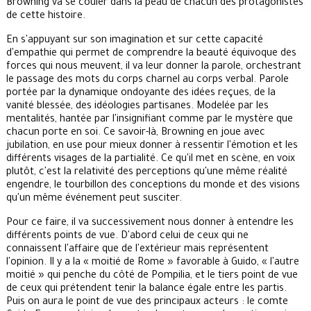
Browning va se couler dans la peau de chacun des protagonistes
de cette histoire.
En s'appuyant sur son imagination et sur cette capacité
d'empathie qui permet de comprendre la beauté équivoque des
forces qui nous meuvent, il va leur donner la parole, orchestrant
le passage des mots du corps charnel au corps verbal. Parole
portée par la dynamique ondoyante des idées reçues, de la
vanité blessée, des idéologies partisanes. Modelée par les
mentalités, hantée par l'insignifiant comme par le mystère que
chacun porte en soi. Ce savoir-là, Browning en joue avec
jubilation, en use pour mieux donner à ressentir l'émotion et les
différents visages de la partialité. Ce qu'il met en scène, en voix
plutôt, c'est la relativité des perceptions qu'une même réalité
engendre, le tourbillon des conceptions du monde et des visions
qu'un même événement peut susciter.
Pour ce faire, il va successivement nous donner à entendre les
différents points de vue. D'abord celui de ceux qui ne
connaissent l'affaire que de l'extérieur mais représentent
l'opinion. Il y a la « moitié de Rome » favorable à Guido, « l'autre
moitié » qui penche du côté de Pompilia, et le tiers point de vue
de ceux qui prétendent tenir la balance égale entre les partis.
Puis on aura le point de vue des principaux acteurs : le comte