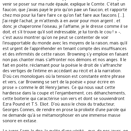
venir se poser sur ma rude épaule, explique le Comte. C'était un
faucon, que j'avais payé le prix qu'on paie un faucon, et rapporté
chez moi pour lui faire faire ce qu'on fait faire aux faucons […].
J'ai réglé l'achat, je m'attends à en avoir pour mon argent ; et
donc je chaperonne l'oiseau, je l'affame, je le dresse comme il se
doit, et s'il trouve qu'il soit indressable, je lui tords le cou ! » –,
c'est aussi montrer qu'on ne peut se contenter de voir
l'insupportable du monde avec les moyens de la raison, mais qu'il
est urgent de l'appréhender en tenant compte des insuffisances
et des infirmités de cette raison. Browning s'y emploie en faisant
non pas chanter mais s'affronter nos démons et nos anges. Il le
fait en poète, réclamant pour la poésie le droit de s'affranchir
des vertiges de l'intime en accédant au récit et à la narration.
D'où ces monologues où la tension est constante entre phrase
et vers, car Browning se sert de la poésie « pour écrire en
prose » comme le dit Henry James. Ce qui nous vaut cette
hardiesse dans la coupe et l'enjambement, ces déhanchements,
cette boiterie qui caractérise son vers et dont se souviendront
Ezra Pound et T.S. Eliot. D'où aussi le choix du traducteur,
Georges Connes, de rendre en prose la prolixité d'une parole qui
ne demande qu'à se métamorphoser en une immense masse
sonore en extase.