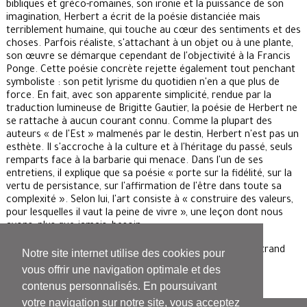
bibliques et gréco-romaines, son ironie et la puissance de son
imagination, Herbert a écrit de la poésie distanciée mais
terriblement humaine, qui touche au cœur des sentiments et des
choses. Parfois réaliste, s'attachant à un objet ou à une plante,
son œuvre se démarque cependant de l'objectivité à la Francis
Ponge. Cette poésie concrète rejette également tout penchant
symboliste : son petit lyrisme du quotidien n'en a que plus de
force. En fait, avec son apparente simplicité, rendue par la
traduction lumineuse de Brigitte Gautier, la poésie de Herbert ne
se rattache à aucun courant connu. Comme la plupart des
auteurs « de l'Est » malmenés par le destin, Herbert n'est pas un
esthète. Il s'accroche à la culture et à l'héritage du passé, seuls
remparts face à la barbarie qui menace. Dans l'un de ses
entretiens, il explique que sa poésie « porte sur la fidélité, sur la
vertu de persistance, sur l'affirmation de l'être dans toute sa
complexité ». Selon lui, l'art consiste à « construire des valeurs,
pour lesquelles il vaut la peine de vivre », une leçon dont nous
avons, plus que jamais, besoin.
Bertrand
Notre site internet utilise des cookies pour
Dermoncourt
vous offrir une navigation optimale et des
contenus personnalisés. En poursuivant
votre navigation sur notre site, vous acceptez