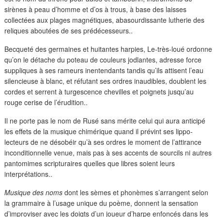
sirènes à peau d’homme et d’os à trous, à base des laisses
collectées aux plages magnétiques, abasourdissante lutherie des
reliques aboutées de ses prédécesseurs..
Becqueté des germaines et huitantes harpies, Le-très-loué ordonne
qu’on le détache du poteau de couleurs jodlantes, adresse force
suppliques à ses rameurs inentendants tandis qu’ils attisent l’eau
silencieuse à blanc, et réfutant ses ordres inaudibles, doublent les
cordes et serrent à turgescence chevilles et poignets jusqu’au
rouge cerise de l’érudition..
Il ne porte pas le nom de Rusé sans mérite celui qui aura anticipé
les effets de la musique chimérique quand il prévint ses lippo-
lecteurs de ne désobéir qu’à ses ordres le moment de l’attirance
inconditionnelle venue, mais pas à ses accents de sourcils ni autres
pantomimes scripturaires quelles que libres soient leurs
interprétations..
Musique des noms
dont les sèmes et phonèmes s’arrangent selon
la grammaire à l’usage unique du poème, donnent la sensation
d’improviser avec les doigts d’un joueur d’harpe enfoncés dans les