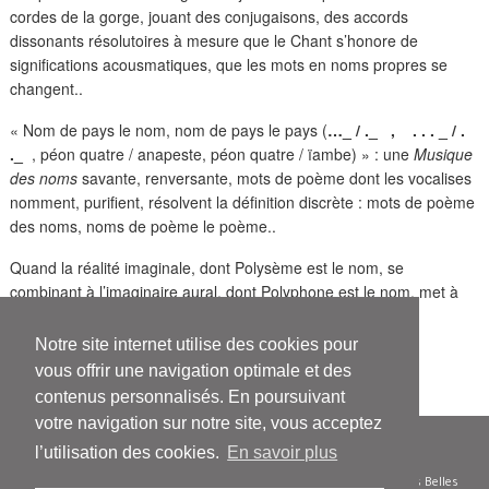
cordes de la gorge, jouant des conjugaisons, des accords
dissonants résolutoires à mesure que le Chant s’honore de
significations acousmatiques, que les mots en noms propres se
changent..
« Nom de pays le nom, nom de pays le pays (
…_ / ._ , . . . _ / .
._
, péon quatre / anapeste, péon quatre / ïambe) » : une
Musique
des noms
savante, renversante, mots de poème dont les vocalises
nomment, purifient, résolvent la définition discrète : mots de poème
des noms, noms de poème le poème..
Quand la réalité imaginale, dont Polysème est le nom, se
combinant à l’imaginaire aural, dont Polyphone est le nom, met à
mort la métaphore, tue le poème, le poème est tu.
Notre site internet utilise des cookies pour
Par Christian Désagulier
vous offrir une navigation optimale et des
contenus personnalisés. En poursuivant
votre navigation sur notre site, vous acceptez
l’utilisation des cookies.
En savoir plus
© Le Bruit du temps - Siren 504 585 332 - Diffusion/distribution : Les Belles