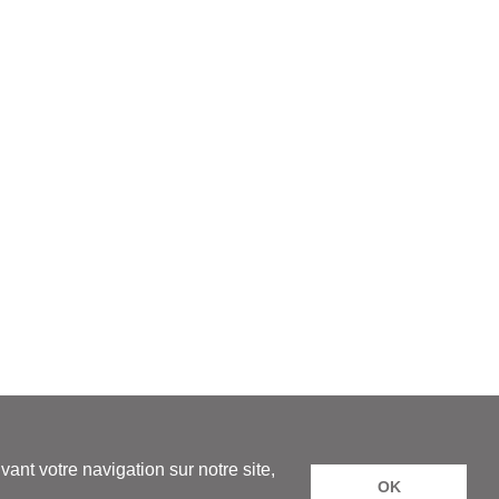
rales de Vente
-
Vie privée et confidentialité - Cookies
ant votre navigation sur notre site,
OK