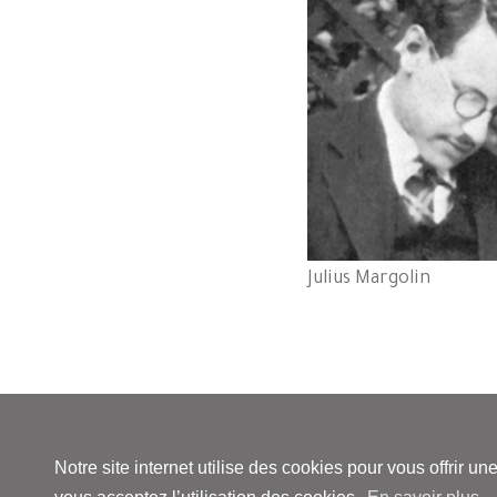
Julius Margolin
© Le Bruit du temps - Siren 504 585 332 - Diffusion/di
Notre site internet utilise des cookies pour vous offrir u