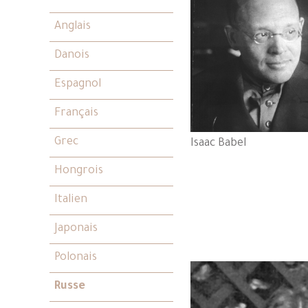
Anglais
Danois
Espagnol
Français
Grec
Isaac Babel
Hongrois
Italien
Japonais
Polonais
Russe