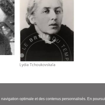
Lydia Tchoukovskaïa
stribution : Les Belles Lettres - Tel. 01 43 29 62 50 -
Nous contacter
-
Conditions Géné
ne navigation optimale et des contenus personnalisés. En poursuiv