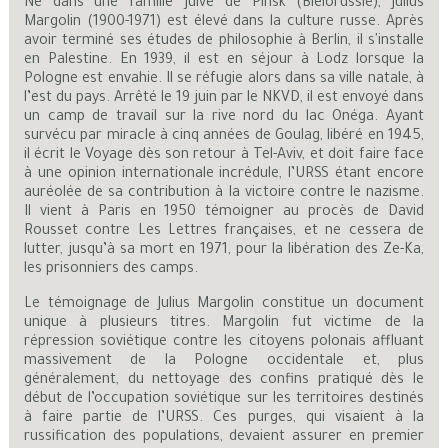
Né dans une famille juive de Pinsk (Biélorussie), Julius
Margolin (1900-1971) est élevé dans la culture russe. Après
avoir terminé ses études de philosophie à Berlin, il s'installe
en Palestine. En 1939, il est en séjour à Lodz lorsque la
Pologne est envahie. Il se réfugie alors dans sa ville natale, à
l’est du pays. Arrêté le 19 juin par le NKVD, il est envoyé dans
un camp de travail sur la rive nord du lac Onéga. Ayant
survécu par miracle à cinq années de Goulag, libéré en 1945,
il écrit le Voyage dès son retour à Tel-Aviv, et doit faire face
à une opinion internationale incrédule, l’URSS étant encore
auréolée de sa contribution à la victoire contre le nazisme.
Il vient à Paris en 1950 témoigner au procès de David
Rousset contre Les Lettres françaises, et ne cessera de
lutter, jusqu’à sa mort en 1971, pour la libération des Ze-Ka,
les prisonniers des camps.
Le témoignage de Julius Margolin constitue un document
unique à plusieurs titres. Margolin fut victime de la
répression soviétique contre les citoyens polonais affluant
massivement de la Pologne occidentale et, plus
généralement, du nettoyage des confins pratiqué dès le
début de l’occupation soviétique sur les territoires destinés
à faire partie de l’URSS. Ces purges, qui visaient à la
russification des populations, devaient assurer en premier