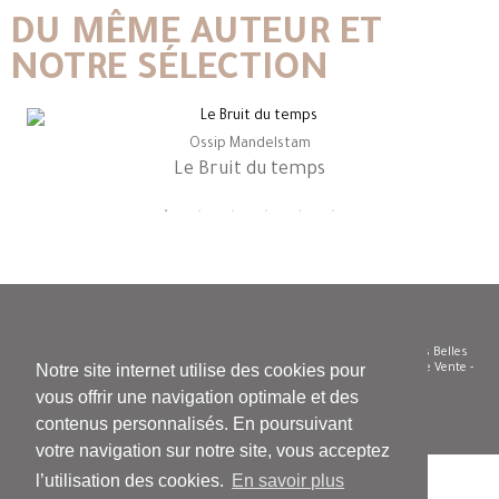
DU MÊME AUTEUR ET
NOTRE SÉLECTION
Ossip Mandelstam
Le Bruit du temps
© Le Bruit du temps - Siren 504 585 332 - Diffusion/distribution : Les Belles
Notre site internet utilise des cookies pour
Lettres - Tel. 01 43 29 62 50 -
Nous contacter
-
Conditions Générales de Vente
-
Vie privée et confidentialité - Cookies
vous offrir une navigation optimale et des
contenus personnalisés. En poursuivant
votre navigation sur notre site, vous acceptez
l’utilisation des cookies.
En savoir plus