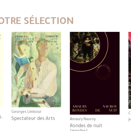
OTRE SÉLECTION
Georges Limbour
C
8-
Spectateur des Arts
Amaury Nauroy
Rondes de nuit