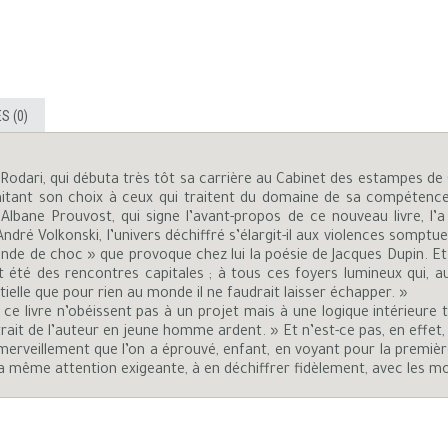
S (0)
 Rodari, qui débuta très tôt sa carrière au Cabinet des estampes de Ge
limitant son choix à ceux qui traitent du domaine de sa compétence 
lbane Prouvost, qui signe l’avant-propos de ce nouveau livre, l’a 
 André Volkonski, l’univers déchiffré s’élargit-il aux violences sompt
’onde de choc » que provoque chez lui la poésie de Jacques Dupin. Et d
 été des rencontres capitales ; à tous ces foyers lumineux qui, au
tielle que pour rien au monde il ne faudrait laisser échapper. »
ce livre n’obéissent pas à un projet mais à une logique intérieure 
rtrait de l’auteur en jeune homme ardent. » Et n’est-ce pas, en effet
merveillement que l’on a éprouvé, enfant, en voyant pour la première
a même attention exigeante, à en déchiffrer fidèlement, avec les mot