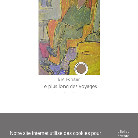
E.M. Forster
Le plus long des voyages
© Le Bruit du temps - Siren 504 585 332 - Diffusion/distribution : Les Belles
Notre site internet utilise des cookies pour
Lettres - Tel. 01 43 29 62 50 -
Nous contacter
-
Conditions Générales de Vente
-