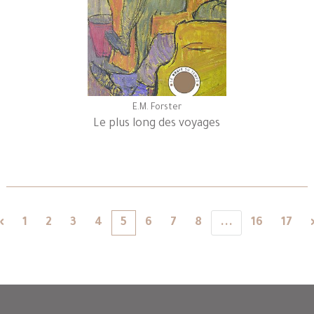
E.M. Forster
Le plus long des voyages
«
1
2
3
4
5
6
7
8
...
16
17