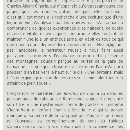
fantaisie, « vagabonde et imprévisible », plus proche de
Charles-Albert Cingria, qui n’apparaît qu’en passant dans ces
pages, que des modèles autour desquels elles tournent,
c’est qu’il est moins à la recherche d’une écriture que d’une
leçon de vie, n’analysant pas les œuvres mais s’attachant à
comprendre de quelles expériences elles naissent, de quelle
nécessité vitale, et avec quelle endurance elles tentent de
maintenir une joie, un enthousiasme, en dépit de tout ce qui
contribue à nous déposséder de nous-mêmes. Ne négligeant
pas l’anecdote, le narrateur réussit à nous faire aussi
partager les moments d’épiphanie, comme cette présence
des montagnes, soudain perçue au buffet de la gare de
Lausanne : « quelque chose d’invisible dans l’air m’a paru
pousser d’en bas vers le haut sur le ciel ; une lointaine, mais
très énergique pression de ces rocs sur le vide alentour, m’a
atteint de plein fouet ».
Longtemps, le narrateur de
Rondes de nuit
a vu dans les
personnages du tableau de Rembrandt auquel il emprunte
son titre, « une mystérieuse ronde de poètes », lui-même
s’identifiant à l’enfant ébahie d’être là, « à qui la parole
manque », au centre de la composition. Plus tard, au cours
de l’ouvrage, sa compréhension du sens du tableau
s’approfondira pour y voir désormais « la connivence des