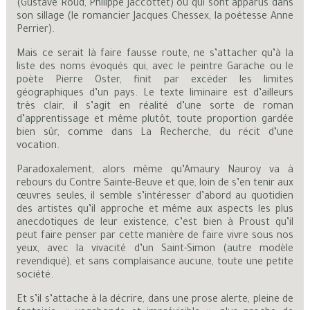
(Gustave Roud, Philippe Jaccottet) ou qui sont apparus dans
son sillage (le romancier Jacques Chessex, la poétesse Anne
Perrier).
Mais ce serait là faire fausse route, ne s’attacher qu’à la
liste des noms évoqués qui, avec le peintre Garache ou le
poète Pierre Oster, finit par excéder les limites
géographiques d’un pays. Le texte liminaire est d’ailleurs
très clair, il s’agit en réalité d’une sorte de roman
d’apprentissage et même plutôt, toute proportion gardée
bien sûr, comme dans La Recherche, du récit d’une
vocation.
Paradoxalement, alors même qu’Amaury Nauroy va à
rebours du Contre Sainte-Beuve et que, loin de s’en tenir aux
œuvres seules, il semble s’intéresser d’abord au quotidien
des artistes qu’il approche et même aux aspects les plus
anecdotiques de leur existence, c’est bien à Proust qu’il
peut faire penser par cette manière de faire vivre sous nos
yeux, avec la vivacité d’un Saint-Simon (autre modèle
revendiqué), et sans complaisance aucune, toute une petite
société.
Et s’il s’attache à la décrire, dans une prose alerte, pleine de